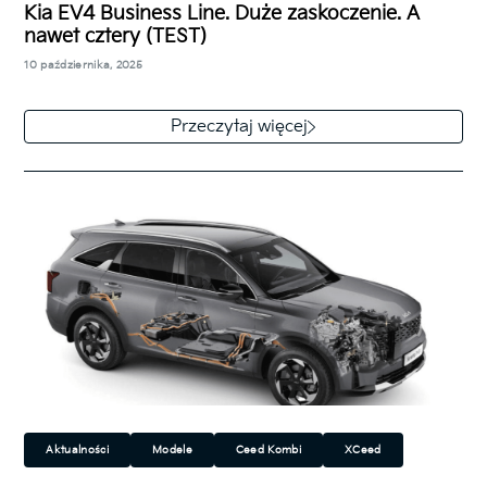
Kia EV4 Business Line. Duże zaskoczenie. A
nawet cztery (TEST)
10 października, 2025
Kia poszerzyła gamę swoich elektrycznych modeli o
model EV4. To jednocześnie pierwsze auto na prąd
Przeczytaj więcej
tego producenta, które nie jest…
Aktualności
Modele
Ceed Kombi
XCeed
Niro
Sportage
Sorento
Plug-in Hybrid (PHEV)