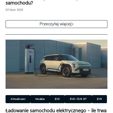
samochodu?
Miejski
Rodzinny
Sportowy
Technologia
20 lipca, 2025
Przeczytaj więcej
Aktualności
Modele
EV3
EV6 i EV6 GT
EV9
Niro EV
Elektryczny (EV)
Plug-in Hybrid (PHEV)
Ładowanie samochodu elektrycznego – ile trwa