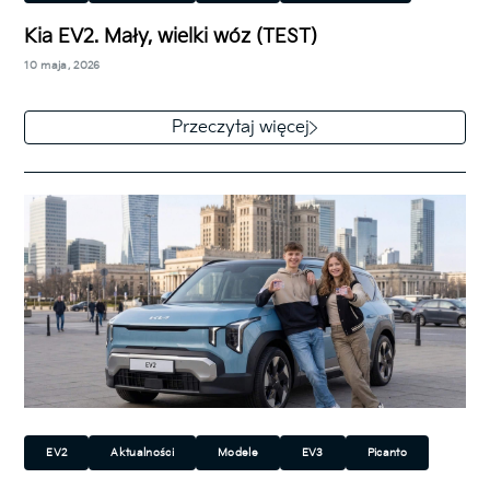
Ekologiczny
Miejski
Rodzinny
SUV/Crossover
Kia EV2. Mały, wielki wóz (TEST)
10 maja, 2026
Wiem, że Kia jeszcze przed oficjalną premierą EV2
chwaliła się, że ten model tchnie nowe życie w
Przeczytaj więcej
segment A/B. Potem…
EV2
Aktualności
Modele
EV3
Picanto
Stonic
Ekologiczny
Miejski