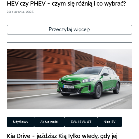
HEV czy PHEV – czym się różnią i co wybrać?
Hybrydowy (HEV)
Ekologiczny
Technologia
20 sierpnia, 2025
W ostatnich latach szybko rośnie popularność
napędów hybrydowych. Łączą one zalety silników
Przeczytaj więcej
spalinowych (np. duży zasięg i szybkie tankowanie)
z…
Użytkowy
Aktualności
EV6 i EV6 GT
Niro EV
Ceed
Ceed Kombi
XCeed
Stonic
Niro
Kia Drive – jeździsz Kią tylko wtedy, gdy jej