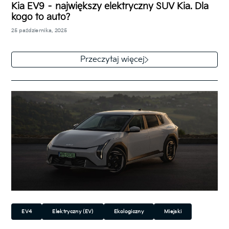
Kia EV9 – największy elektryczny SUV Kia. Dla
kogo to auto?
25 października, 2025
Kia EV9 to największy elektryczny SUV w gamie
koreańskiego producenta i jedno z najbardziej
Przeczytaj więcej
zaawansowanych aut na rynku. Model 2025…
EV4
Elektryczny (EV)
Ekologiczny
Miejski
Rodzinny
Hatchback