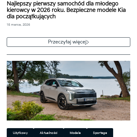
Najlepszy pierwszy samochód dla młodego
kierowcy w 2026 roku. Bezpieczne modele Kia
dla początkujących
15 marca, 2026
Od marca 2026 r. prawo jazdy mogą zdawać osoby,
które ukończyły 17. rok życia, choć poruszać się po
Przeczytaj więcej
drogach będą…
Użytkowy
Aktualności
Modele
Sportage