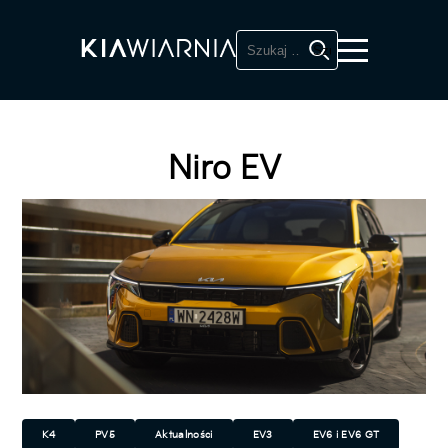
Szukaj:
Niro EV
K4
PV5
Aktualności
EV3
EV6 i EV6 GT