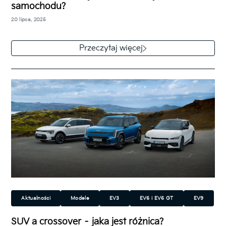
samochodu?
Miejski
Rodzinny
Sportowy
Technologia
20 lipca, 2025
Przeczytaj więcej
Aktualności
Modele
EV3
EV6 i EV6 GT
EV9
Niro EV
XCeed
Stonic
Niro
Sportage
SUV a crossover – jaka jest różnica?