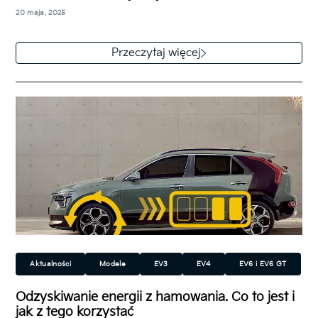
Sorento
SUV/Crossover
20 maja, 2025
Kilka lat temu na rynku pojawiła się nowa kategoria
samochodów, które zyskują na popularności i które
Przeczytaj więcej
sami producenci nazywają crossoverami.…
Aktualności
Modele
EV3
EV4
EV6 i EV6 GT
EV9
Niro EV
Elektryczny (EV)
Technologia
Odzyskiwanie energii z hamowania. Co to jest i
jak z tego korzystać