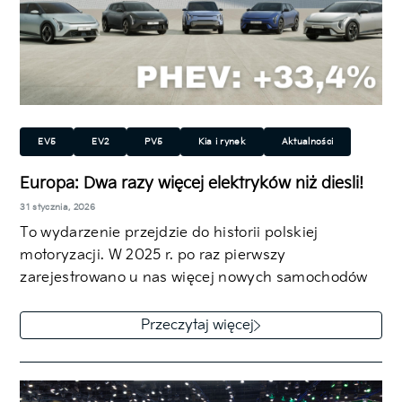
EV5
EV2
PV5
Kia i rynek
Aktualności
EV3
EV4
EV6 i EV6 GT
EV9
Europa: Dwa razy więcej elektryków niż diesli!
Elektryczny (EV)
Plug-in Hybrid (PHEV)
31 stycznia, 2026
To wydarzenie przejdzie do historii polskiej
motoryzacji. W 2025 r. po raz pierwszy
zarejestrowano u nas więcej nowych samochodów
elektrycznych…
Przeczytaj więcej