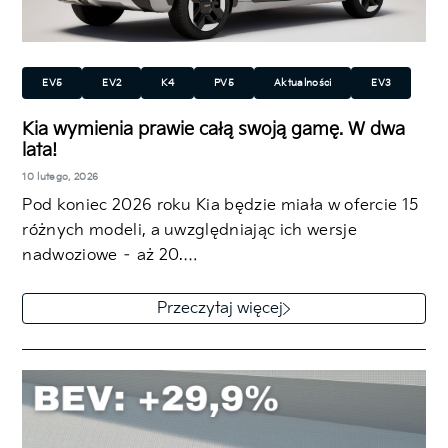
EV5
EV2
K4
PV5
Aktualności
EV3
EV4
EV6 i EV6 GT
EV9
Niro EV
Picanto
Kia wymienia prawie całą swoją gamę. W dwa
lata!
XCeed
Stonic
Niro
Sportage
10 lutego, 2026
Elektryczny (EV)
Plug-in Hybrid (PHEV)
Spalinowy
Pod koniec 2026 roku Kia będzie miała w ofercie 15
SUV/Crossover
Hatchback
Kombi
różnych modeli, a uwzględniając ich wersje
nadwoziowe – aż 20.…
Przeczytaj więcej