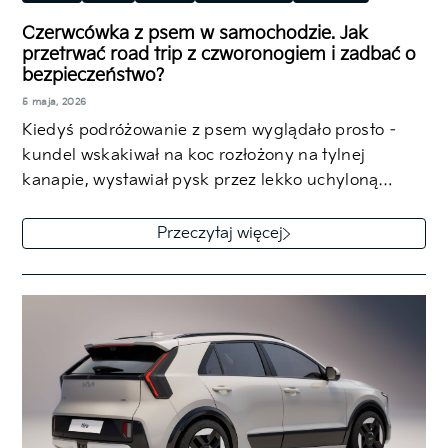
EV6 i EV6 GT
EV9
Ceed Kombi
Sportage
Czerwcówka z psem w samochodzie. Jak
przetrwać road trip z czworonogiem i zadbać o
Sorento
Rodzinny
SUV/Crossover
Hatchback
bezpieczeństwo?
Kombi
5 maja, 2026
Kiedyś podróżowanie z psem wyglądało prosto –
kundel wskakiwał na koc rozłożony na tylnej
kanapie, wystawiał pysk przez lekko uchyloną…
Przeczytaj więcej