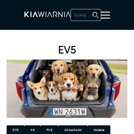
Szukaj:
EV5
EV5
K4
PV5
Aktualności
Modele