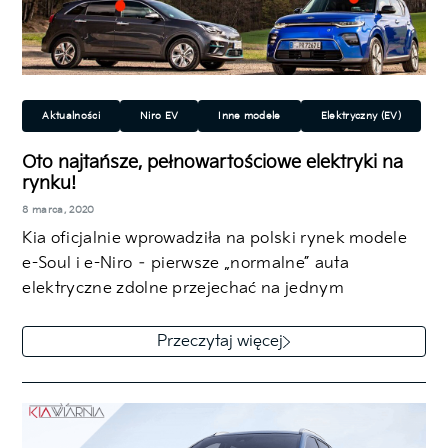
Aktualności
Niro EV
Inne modele
Elektryczny (EV)
Ekologiczny
Oto najtańsze, pełnowartościowe elektryki na
rynku!
8 marca, 2020
Kia oficjalnie wprowadziła na polski rynek modele
e-Soul i e-Niro – pierwsze „normalne” auta
elektryczne zdolne przejechać na jednym
ładowaniu…
Przeczytaj więcej