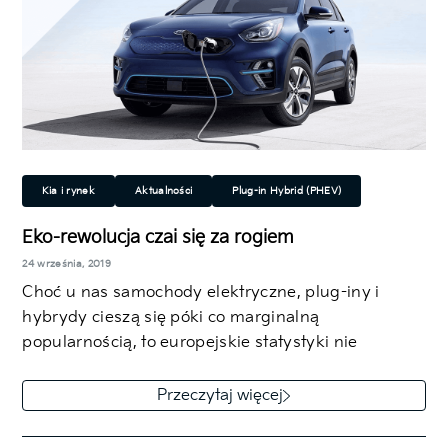
Kia i rynek
Aktualności
Plug-in Hybrid (PHEV)
Hybrydowy (HEV)
Ekologiczny
Eko-rewolucja czai się za rogiem
24 września, 2019
Choć u nas samochody elektryczne, plug-iny i
hybrydy cieszą się póki co marginalną
popularnością, to europejskie statystyki nie
pozostawiają złudzeń…
Przeczytaj więcej