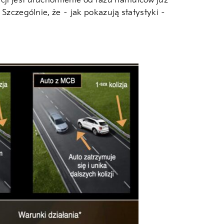
acji jest uruchomienie od razu hamulców już
 Szczególnie, że – jak pokazują statystyki –