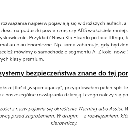
e rozwiązania najpierw pojawiają się w droższych autach, a 
złości na poduszki powietrzne, czy ABS właściciele mniejs
 błyskawicznie. Przykład? Nowa Kia Picanto po facelifting
iemal auto autonomiczne. Np. sama zahamuje, gdy będziem
zecież mówimy o samochodzie segmentu A! Z kolei nowe S
tych klasy premium.
systemy bezpieczeństwa znane do tej por
iększej ilości „wspomagaczy”, przygotowałem pełen spis 
k poszczególne rozwiązania działają i czego należy się p
zości z nazw pojawia się określenie Warning albo Assist
erowcę przed zagrożeniem. W drugim – z rozwiązaniem, kt
kierowniczy.