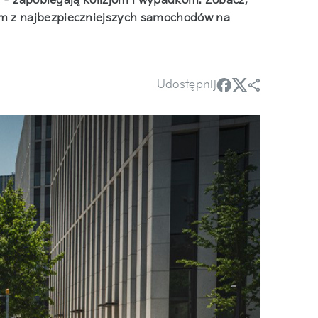
ej – zapobiegają kolizjom i wypadkom. Zobacz,
m z najbezpieczniejszych samochodów na
Udostępnij