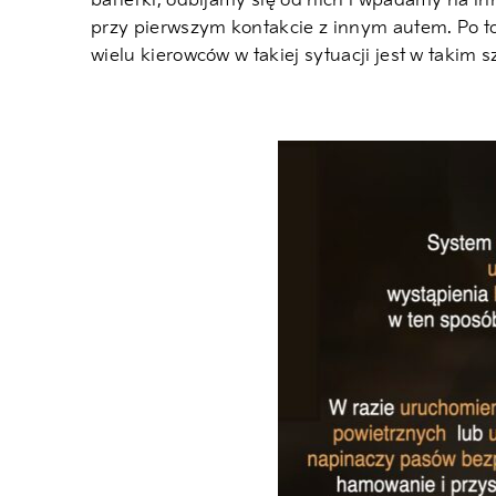
barierki, odbijamy się od nich i wpadamy na i
przy pierwszym kontakcie z innym autem. Po to, 
wielu kierowców w takiej sytuacji jest w takim 