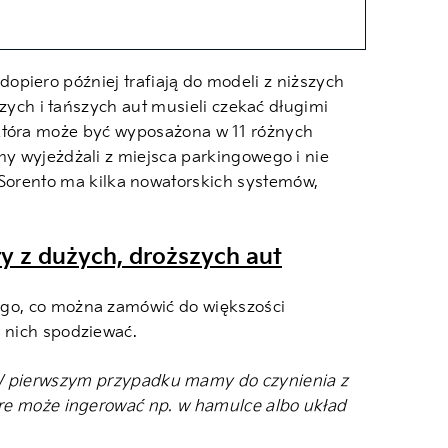
dopiero później trafiają do modeli z niższych
zych i tańszych aut musieli czekać długimi
u, która może być wyposażona w 11 różnych
y wyjeżdżali z miejsca parkingowego i nie
orento ma kilka nowatorskich systemów,
y z dużych, droższych aut
tego, co można zamówić do większości
o nich spodziewać.
. W pierwszym przypadku mamy do czynienia z
óre może ingerować np. w hamulce albo układ