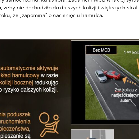
nny samochód itd. Katastrofa. Zadaniem MCB w takiej sytu
żeby nie dochodziło do dalszych kolizji i większych strat.
szoku, że „zapomina” o naciśnięciu hamulca.