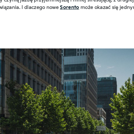
 czynią jazdę przyjemniejszą i mniej stresującą, z drugi
wiązania. I dlaczego nowe
Sorento
może okazać się jedny