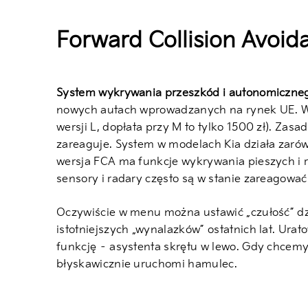
Forward Collision Avoida
System wykrywania przeszkód i autonomiczn
nowych autach wprowadzanych na rynek UE. W s
wersji L, dopłata przy M to tylko 1500 zł). Zas
zareaguje. System w modelach Kia działa zarów
wersja FCA ma funkcje wykrywania pieszych i r
sensory i radary często są w stanie zareagować 
Oczywiście w menu można ustawić „czułość” dzia
istotniejszych „wynalazków” ostatnich lat. Ura
funkcję – asystenta skrętu w lewo. Gdy chcemy 
błyskawicznie uruchomi hamulec.