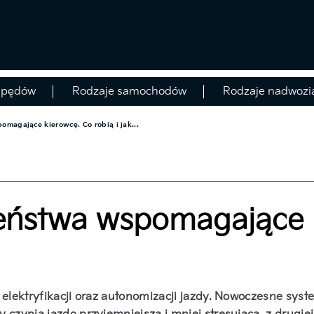
apędów
Rodzaje samochodów
Rodzaje nadwozi
magające kierowcę. Co robią i jak...
eństwa wspomagające k
m elektryfikacji oraz autonomizacji jazdy. Nowoczesne s