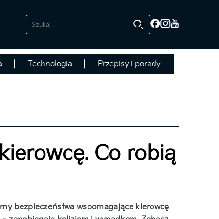
Szukaj:
a
Technologia
Przepisy i porady
ierowcę. Co robią
ystemy bezpieczeństwa wspomagające kierowcę