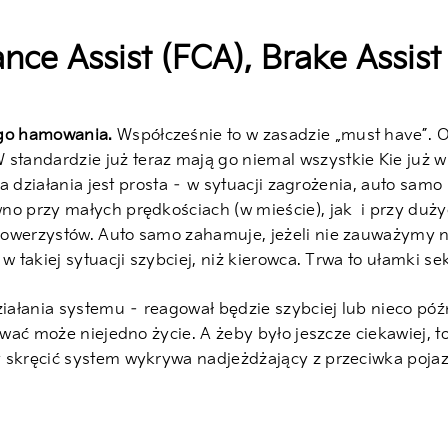
nce Assist (FCA), Brake Assist
ego hamowania.
Współcześnie to w zasadzie „must have”. 
tandardzie już teraz mają go niemal wszystkie Kie już w
ada działania jest prosta – w sytuacji zagrożenia, auto sa
no przy małych prędkościach (w mieście), jak i przy duży
owerzystów. Auto samo zahamuje, jeżeli nie zauważymy np
w takiej sytuacji szybciej, niż kierowca. Trwa to ułamki s
łania systemu – reagował będzie szybciej lub nieco późnie
tować może niejedno życie. A żeby było jeszcze ciekawiej
skręcić system wykrywa nadjeżdżający z przeciwka pojazd i