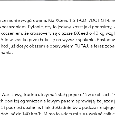
st przesadnie wygórowana. Kia XCeed 1.5 T-GDI 7DCT GT-Line
osażeniem. Pytanie, czy to jedyny koszt jaki ponosimy,
zaskoczeniem, że crossovery są cięższe (XCeed o 40 kg wz
. A to wszystko przekłada się na wyższe spalanie. Postan
ód już dosyć obszernie opisywałem
TUTAJ
, a teraz zo
ymania.
h Warszawy, trudno utrzymać stałą prędkość w okolicach 
 poniżej ograniczenia lewym pasem sprawiają, że jazda j
 i podnosi spalanie. I tak dokładnie było podczas mojego 
obijać do 140 km/h. Mimo to udało mi się uzyskać całki