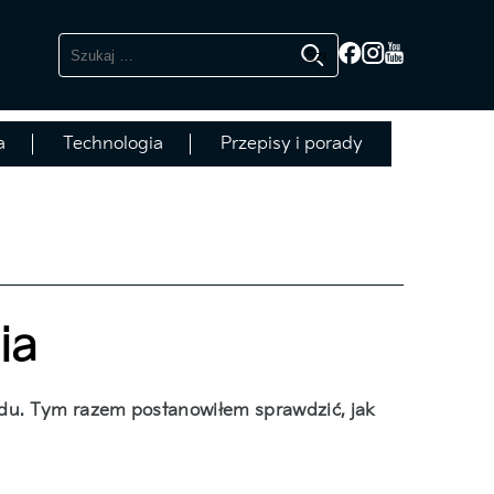
Szukaj:
a
Technologia
Przepisy i porady
ia
du. Tym razem postanowiłem sprawdzić, jak