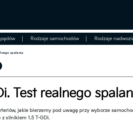
apędów
Rodzaje samochodów
Rodzaje nadwozi
alnego spalania
i. Test realnego spalan
yteriów, jakie bierzemy pod uwagę przy wyborze samocho
z silnikiem 1.5 T-GDI.