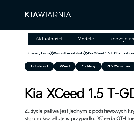
Aktualności
Modele
Rodzaje n
Strona główna
Wszystkie artykuły
Kia XCeed 1.5 T-GDi. Test re
Aktualności
XCeed
Rodzinny
SUV/Crossover
Kia XCeed 1.5 T-GD
Zużycie paliwa jest jednym z podstawowych kr
się ono kształtuje w przypadku XCeeda GT-Line 