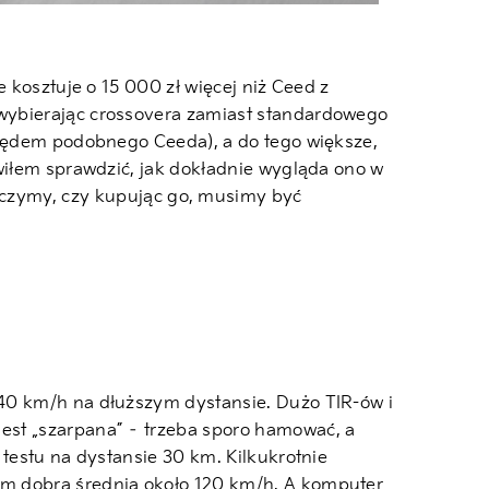
 kosztuje o 15 000 zł więcej niż Ceed z
 wybierając crossovera zamiast standardowego
ględem podobnego Ceeda), a do tego większe,
owiłem sprawdzić, jak dokładnie wygląda ono w
baczymy, czy kupując go, musimy być
140 km/h na dłuższym dystansie. Dużo TIR-ów i
est „szarpana” – trzeba sporo hamować, a
testu na dystansie 30 km. Kilkukrotnie
em dobrą średnią około 120 km/h. A komputer