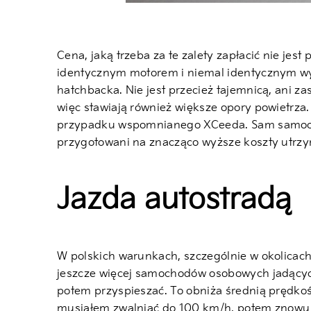
Cena, jaką trzeba za te zalety zapłacić nie je
identycznym motorem i niemal identycznym wyp
hatchbacka. Nie jest przecież tajemnicą, ani 
więc stawiają również większe opory powietrza
przypadku wspomnianego XCeeda. Sam samoch
przygotowani na znacząco wyższe koszty utrz
Jazda autostradą
W polskich warunkach, szczególnie w okolicac
jeszcze więcej samochodów osobowych jadących
potem przyspieszać. To obniża średnią prędkość
musiałem zwalniać do 100 km/h, potem znowu d