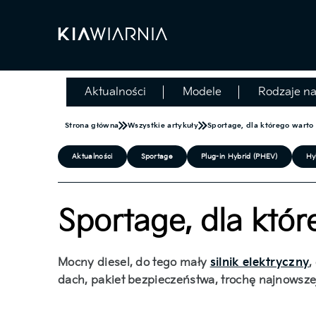
Aktualności
Modele
Rodzaje n
Strona główna
Wszystkie artykuły
Sportage, dla którego warto
Aktualności
Sportage
Plug-in Hybrid (PHEV)
Hy
Sportage, dla któ
Mocny diesel, do tego mały
silnik elektryczny
,
dach, pakiet bezpieczeństwa, trochę najnowszej