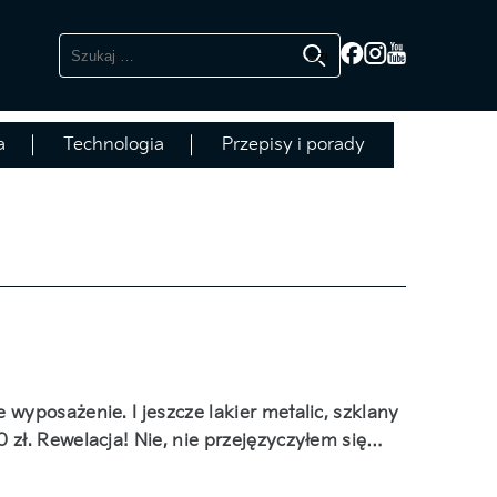
Szukaj:
a
Technologia
Przepisy i porady
wyposażenie. I jeszcze lakier metalic, szklany
 zł. Rewelacja! Nie, nie przejęzyczyłem się…