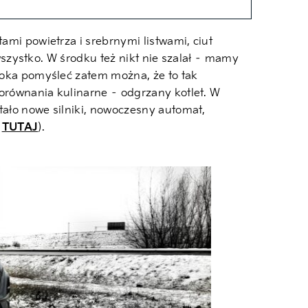
ami powietrza i srebrnymi listwami, ciut
 wszystko. W środku też nikt nie szalał – mamy
e oka pomyśleć zatem można, że to tak
porównania kulinarne – odgrzany kotlet. W
tało nowe silniki, nowoczesny automat,
e
TUTAJ
).