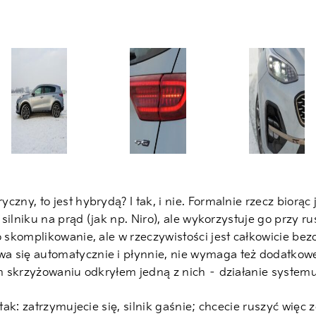
zny, to jest hybrydą? I tak, i nie. Formalnie rzecz biorąc 
a silniku na prąd (jak np. Niro), ale wykorzystuje go przy
o skomplikowanie, ale w rzeczywistości jest całkowicie be
 się automatycznie i płynnie, nie wymaga też dodatkoweg
ym skrzyżowaniu odkryłem jedną z nich – działanie systemu
o tak: zatrzymujecie się, silnik gaśnie; chcecie ruszyć wi