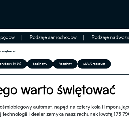
apędów
Rodzaje samochodów
Rodzaje nadwozi
 świętować
brydowy (HEV)
Spalinowy
Rodzinny
SUV/Crossover
rego warto świętować
 ośmiobiegowy automat, napęd na cztery koła i imponujące 
 technologii i dealer zamyka nasz rachunek kwotą 175 790