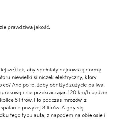
dzie prawdziwa jakość.
iejsze) tak, aby spełniały najnowszą normę
u niewielki silniczek elektryczny, który
o? Ano po to, żeby obniżyć zużycie paliwa.
spresową i nie przekraczając 120 km/h będzie
lice 5 litrów. I to podczas mrozów, z
palanie powyżej 8 litrów. A gdy się
dku tego typu auta, z napędem na obie osie i