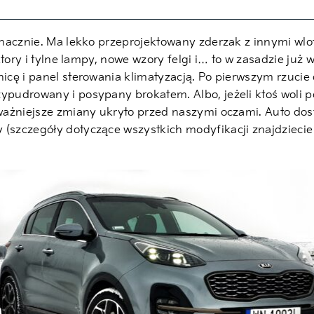
eznacznie. Ma lekko przeprojektowany zderzak z innymi wlot
ektory i tylne lampy, nowe wzory felgi i… to w zasadzie już
nicę i panel sterowania klimatyzacją. Po pierwszym rzuci
zypudrowany i posypany brokatem. Albo, jeżeli ktoś woli 
oważniejsze zmiany ukryto przed naszymi oczami. Auto dos
 (szczegóły dotyczące wszystkich modyfikacji znajdzieci