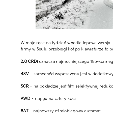
W moje ręce na tydzień wpadła topowa wersja
firmy w Seulu przebiegł kot po klawiaturze to po
2.0 CRDi
oznacza najmocniejszego 185-konneg
48V
– samochód wyposażony jest w dodatkowy m
SCR
– na pokładzie jest filtr selektywnej redukcj
AWD
– napęd na cztery koła
8AT
– najnowszy ośmiobiegowy automat