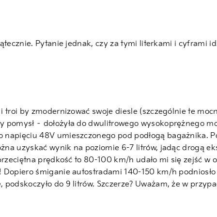
tecznie. Pytanie jednak, czy za tymi literkami i cyframi i
i troi by zmodernizować swoje diesle (szczególnie te mocn
 pomysł – dołożyła do dwulitrowego wysokoprężnego motor
 napięciu 48V umieszczonego pod podłogą bagażnika. Po c
na uzyskać wynik na poziomie 6-7 litrów, jadąc drogą ek
rzeciętna prędkość to 80-100 km/h udało mi się zejść w oko
 Dopiero śmiganie autostradami 140-150 km/h podniosło s
 podskoczyło do 9 litrów. Szczerze? Uważam, że w przypa