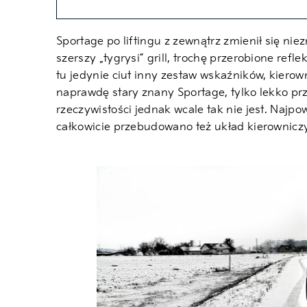
Sportage po liftingu z zewnątrz zmienił się ni
szerszy „tygrysi” grill, trochę przerobione refl
tu jedynie ciut inny zestaw wskaźników, kierow
naprawdę stary znany Sportage, tylko lekko pr
rzeczywistości jednak wcale tak nie jest. Najp
całkowicie przebudowano też układ kierowniczy