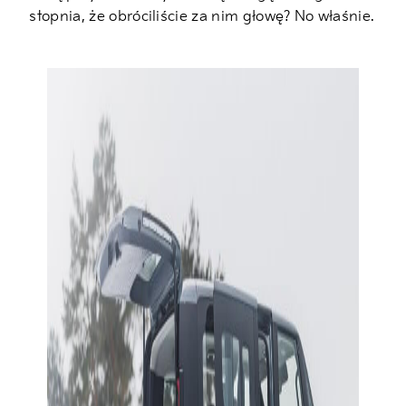
stopnia, że obróciliście za nim głowę? No właśnie.