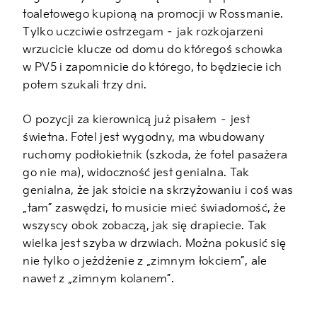
toaletowego kupioną na promocji w Rossmanie.
Tylko uczciwie ostrzegam – jak rozkojarzeni
wrzucicie klucze od domu do któregoś schowka
w PV5 i zapomnicie do którego, to będziecie ich
potem szukali trzy dni.
O pozycji za kierownicą już pisałem – jest
świetna. Fotel jest wygodny, ma wbudowany
ruchomy podłokietnik (szkoda, że fotel pasażera
go nie ma), widoczność jest genialna. Tak
genialna, że jak stoicie na skrzyżowaniu i coś was
„tam” zaswędzi, to musicie mieć świadomość, że
wszyscy obok zobaczą, jak się drapiecie. Tak
wielka jest szyba w drzwiach. Można pokusić się
nie tylko o jeżdżenie z „zimnym łokciem”, ale
nawet z „zimnym kolanem”.