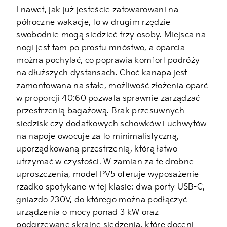
I nawet, jak już jesteście zatowarowani na
półroczne wakacje, to w drugim rzędzie
swobodnie mogą siedzieć trzy osoby. Miejsca na
nogi jest tam po prostu mnóstwo, a oparcia
można pochylać, co poprawia komfort podróży
na dłuższych dystansach. Choć kanapa jest
zamontowana na stałe, możliwość złożenia oparć
w proporcji 40:60 pozwala sprawnie zarządzać
przestrzenią bagażową. Brak przesuwnych
siedzisk czy dodatkowych schowków i uchwytów
na napoje owocuje za to minimalistyczną,
uporządkowaną przestrzenią, którą łatwo
utrzymać w czystości. W zamian za te drobne
uproszczenia, model PV5 oferuje wyposażenie
rzadko spotykane w tej klasie: dwa porty USB-C,
gniazdo 230V, do którego można podłączyć
urządzenia o mocy ponad 3 kW oraz
podgrzewane skrajne siedzenia, które doceni