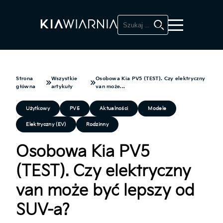
Szukaj:
Strona
Wszystkie
Osobowa Kia PV5 (TEST). Czy elektryczny
główna
artykuły
van może...
Użytkowy
PV5
Aktualności
Modele
Elektryczny (EV)
Rodzinny
Osobowa Kia PV5
(TEST). Czy elektryczny
van może być lepszy od
SUV-a?