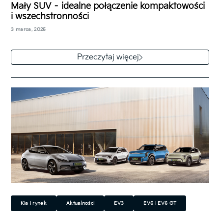
Mały SUV – idealne połączenie kompaktowości
i wszechstronności
3 marca, 2025
Na ulicach coraz częściej możemy spotkać małe
SUV-y, które od lat cieszą się ogromną
Przeczytaj więcej
popularnością. Nie każdy kierowca potrzebuje
dużego,…
Kia i rynek
Aktualności
EV3
EV6 i EV6 GT
EV9
Niro EV
Elektryczny (EV)
Ekologiczny