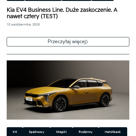
Rodzinny
Hatchback
Kia EV4 Business Line. Duże zaskoczenie. A
nawet cztery (TEST)
10 października, 2025
Kia poszerzyła gamę swoich elektrycznych modeli o
model EV4. To jednocześnie pierwsze auto na prąd
Przeczytaj więcej
tego producenta, które nie jest…
K4
Spalinowy
Miejski
Rodzinny
Hatchback