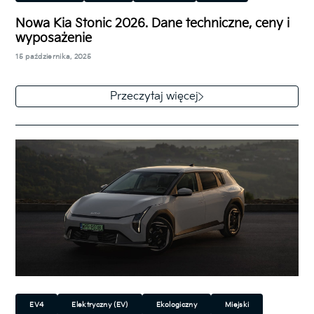
Rodzinny
SUV/Crossover
Nowa Kia Stonic 2026. Dane techniczne, ceny i
wyposażenie
15 października, 2025
Kia zaprezentowała zmodernizowanego Stonica.
Choć auto opiera się na platformie poprzednika, to
Przeczytaj więcej
zmiany są tak głębokie, że śmiało możemy mówić,
…
EV4
Elektryczny (EV)
Ekologiczny
Miejski