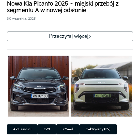
Nowa Kia Picanto 2025 – miejski przebój z
segmentu A w nowej odsłonie
30 września, 2025
Kia Picanto 2025 to odświeżona odsłona jednego z
najpopularniejszych aut miejskich w Europie.
Przeczytaj więcej
Producent postawił na nowy design, lepsze
wyposażenie…
Aktualności
EV3
XCeed
Elektryczny (EV)
Spalinowy
Miejski
Rodzinny
SUV/Crossover