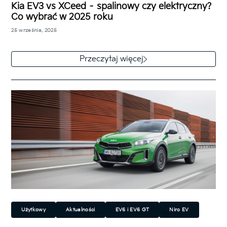
Kia EV3 vs XCeed – spalinowy czy elektryczny?
Co wybrać w 2025 roku
25 września, 2025
Kia EV3 i Kia XCeed to kompaktowe crossovery,
które mają zbliżone wymiary zewnętrze i… podobne
Przeczytaj więcej
ceny. Na tym jednak ich…
Użytkowy
Aktualności
EV6 i EV6 GT
Niro EV
Ceed
Ceed Kombi
XCeed
Stonic
Niro