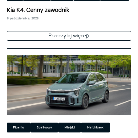
Kia K4. Cenny zawodnik
5 października, 2025
Wolny rynek to pole bitwy, na którym nieustannie
toczy się walka. Bronią w tej walce są nie tylko same
Przeczytaj więcej
produkty,…
Picanto
Spalinowy
Miejski
Hatchback
Uncategorized