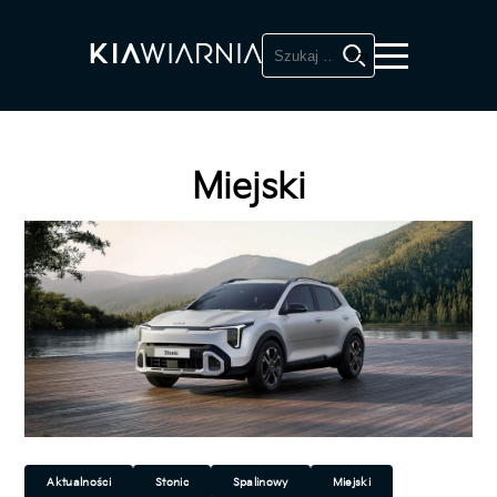
Szukaj:
Miejski
Aktualności
Stonic
Spalinowy
Miejski