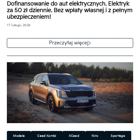
Dofinansowanie do aut elektrycznych. Elektryk
za 50 zł dziennie. Bez wpłaty własnej i z pełnym
Miejski
Rodzinny
SUV/Crossover
ubezpieczeniem!
17 lutego, 2025
Kia nie tylko mocno obniżyła ceny swoich
elektrycznych modeli, ale także przygotowała dla
Przeczytaj więcej
nich świetne finansowanie. EV3, EV6 i Niro…
Modele
Ceed Kombi
XCeed
Niro
Sportage