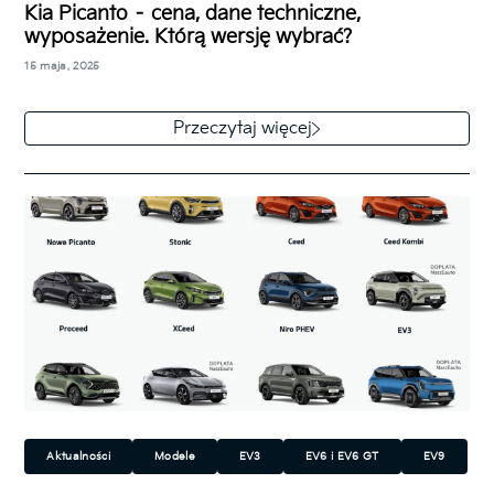
Kia Picanto – cena, dane techniczne,
wyposażenie. Którą wersję wybrać?
15 maja, 2025
Kia Picanto to jeden z najmniejszych modeli
dostępnych na polskim rynku. Ale w segmencie aut
Przeczytaj więcej
typowo miejskich wyróżnia się stylistyką,…
Aktualności
Modele
EV3
EV6 i EV6 GT
EV9
Picanto
Ceed
Ceed Kombi
ProCeed
XCeed