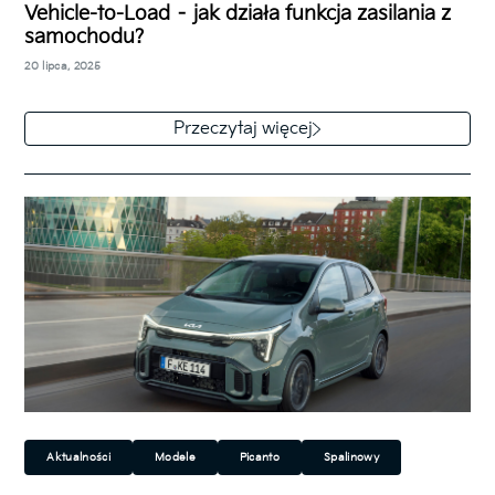
Vehicle-to-Load – jak działa funkcja zasilania z
samochodu?
Miejski
Rodzinny
Sportowy
Technologia
20 lipca, 2025
Przeczytaj więcej
Aktualności
Modele
Picanto
Spalinowy
Miejski
Hatchback