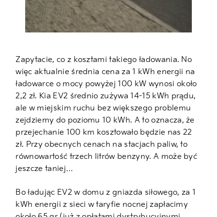
Zapytacie, co z kosztami takiego ładowania. No
więc aktualnie średnia cena za 1 kWh energii na
ładowarce o mocy powyżej 100 kW wynosi około
2,2 zł. Kia EV2 średnio zużywa 14-15 kWh prądu,
ale w miejskim ruchu bez większego problemu
zejdziemy do poziomu 10 kWh. A to oznacza, że
przejechanie 100 km kosztowało będzie nas 22
zł. Przy obecnych cenach na stacjach paliw, to
równowartość trzech litrów benzyny. A może być
jeszcze taniej…
Bo ładując EV2 w domu z gniazda siłowego, za 1
kWh energii z sieci w taryfie nocnej zapłacimy
około 65 gr (już z opłatami dystrybucyjnymi,