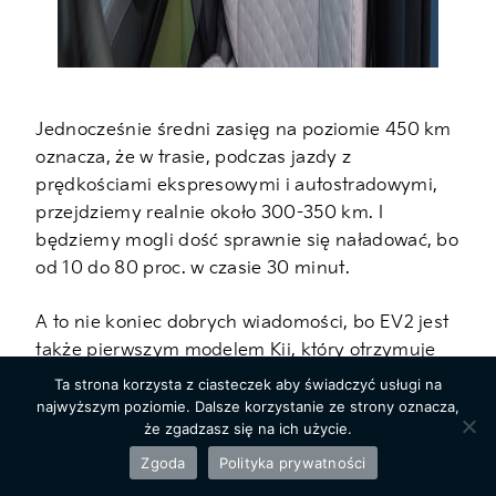
Jednocześnie średni zasięg na poziomie 450 km
oznacza, że w trasie, podczas jazdy z
prędkościami ekspresowymi i autostradowymi,
przejdziemy realnie około 300-350 km. I
będziemy mogli dość sprawnie się naładować, bo
od 10 do 80 proc. w czasie 30 minut.
A to nie koniec dobrych wiadomości, bo EV2 jest
także pierwszym modelem Kii, który otrzymuje
możliwość dokupienia mocniejszej ładowarki
Ta strona korzysta z ciasteczek aby świadczyć usługi na
pokładowej. W standardzie to nadal 11 kW, ale po
najwyższym poziomie. Dalsze korzystanie ze strony oznacza,
że zgadzasz się na ich użycie.
dopłaceniu 3500 lub 6000 zł (zależnie od wersji)
auto będzie przyjmowało prąd AC o mocy 22 kW.
Zgoda
Polityka prywatności
Co to oznacza w praktyce? Z odpowiedniego