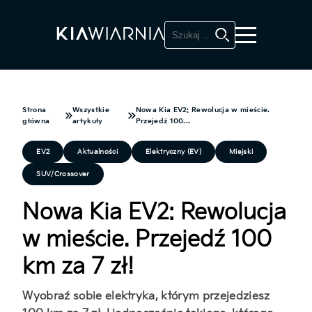
Szukaj:
Strona
Wszystkie
Nowa Kia EV2: Rewolucja w mieście.
główna
artykuły
Przejedź 100...
EV2
Aktualności
Elektryczny (EV)
Miejski
SUV/Crossover
Nowa Kia EV2: Rewolucja
w mieście. Przejedź 100
km za 7 zł!
Wyobraź sobie elektryka, którym przejedziesz