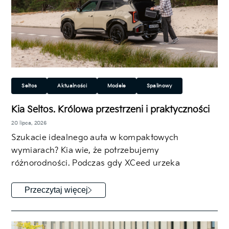
Seltos
Aktualności
Modele
Spalinowy
Rodzinny
SUV/Crossover
Kia Seltos. Królowa przestrzeni i praktyczności
20 lipca, 2026
Szukacie idealnego auta w kompaktowych
wymiarach? Kia wie, że potrzebujemy
różnorodności. Podczas gdy XCeed urzeka
dynamiczną linią nadwozia i sportowym…
Przeczytaj więcej