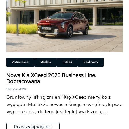
Aktualności
Modele
XCeed
Spalinowy
Miejski
Rodzinny
SUV/Crossover
Nowa Kia XCeed 2026 Business Line.
Dopracowana
15 lipca, 2026
Gruntowny lifting zmienił Kię XCeed nie tylko z
wyglądu. Ma także nowocześniejsze wnętrze, lepsze
wyposażenie, do tego jest lepiej wyciszona,…
Przeczytaj więcej