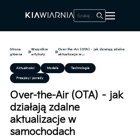
Szukaj:
Strona
Wszystkie
Over-the-Air (OTA) – jak działają zdalne
główna
artykuły
aktualizacje w...
Aktualności
Modele
Technologia
Przepisy i porady
Over-the-Air (OTA) – jak
działają zdalne
aktualizacje w
samochodach