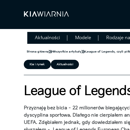
Aktualności
Modele
Rodzaje n
Strona główna
Wszystkie artykuły
League of Legends, czyli pi
Kia i rynek
Aktualności
League of Legends
Przyznaję bez bicia – 22 milionerów biegający
dyscyplina sportowa. Dlatego nie cierpiałem an
UEFA. Zdębiałem jednak, gdy dowiedziałem się,
słyszałem – League of Legends European Champ