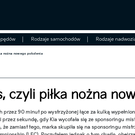
apędów
Rodzaje samochodów
Rodzaje nadwozi
łka nożna nowego pokolenia
, czyli piłka nożna no
ch przez 90 minut po wystrzyżonej łące za kulką wypełnion
i przez sekundę, gdy Kia wycofała się ze sponsoringu mis
 że zamiast tego, marka skupiła się na sponsoringu mistrz
ionship (LEC). Poczytałem jednak o tym chwilę, obejrzał