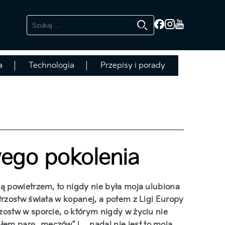
Szukaj:
a
Technologia
Przepisy i porady
wego pokolenia
ą powietrzem, to nigdy nie była moja ulubiona
trzostw świata w kopanej, a potem z Ligi Europy
ostw w sporcie, o którym nigdy w życiu nie
em parę „meczów” i… nadal nie jest to moja