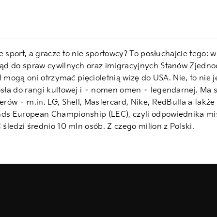
 sport, a gracze to nie sportowcy? To posłuchajcie tego: w
ząd do spraw cywilnych oraz imigracyjnych Stanów Zjed
 mogą oni otrzymać pięcioletnią wizę do USA. Nie, to nie j
ła do rangi kultowej i – nomen omen – legendarnej. Ma swo
w – m.in. LG, Shell, Mastercard, Nike, RedBulla a także Ki
s European Championship (LEC), czyli odpowiednika mist
ledzi średnio 10 mln osób. Z czego milion z Polski.