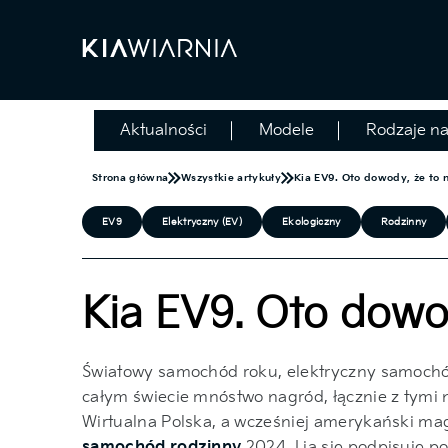
Aktualności
Modele
Rodzaje n
Strona główna
Wszystkie artykuły
Kia EV9. Oto dowody, że to n
EV9
Elektryczny (EV)
Ekologiczny
Rodzinny
Kia EV9. Oto dowod
Światowy samochód roku, elektryczny samochó
całym świecie mnóstwo nagród, łącznie z tymi na
Wirtualna Polska, a wcześniej amerykański maga
samochód rodzinny
2024. I ja się podpisuję p