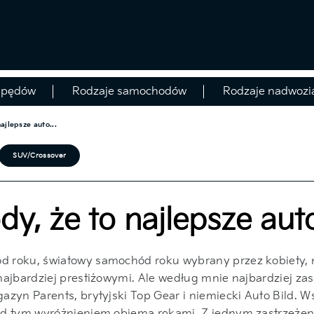
apędów
Rodzaje samochodów
Rodzaje nadwozi
ajlepsze auto...
SUV/Crossover
y, że to najlepsze aut
d roku, światowy samochód roku wybrany przez kobiety, 
jbardziej prestiżowymi. Ale według mnie najbardziej zasłuż
zyn Parents, brytyjski Top Gear i niemiecki Auto Bild. W
od tym wyróżnieniem obiema rękami. Z jednym zastrzeżenie