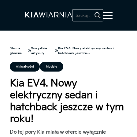
Szukaj:
Strona
Wszystkie
Kia EV4. Nowy elektryczny sedan i
główna
artykuły
hatchback jeszcze...
Aktualności
Modele
Kia EV4. Nowy
elektryczny sedan i
hatchback jeszcze w tym
roku!
Do tej pory Kia miała w ofercie wyłącznie