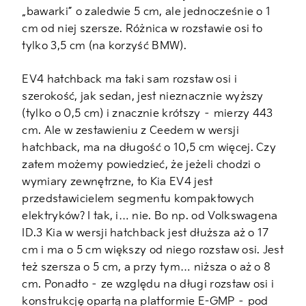
„bawarki” o zaledwie 5 cm, ale jednocześnie o 1
cm od niej szersze. Różnica w rozstawie osi to
tylko 3,5 cm (na korzyść BMW).
EV4 hatchback ma taki sam rozstaw osi i
szerokość, jak sedan, jest nieznacznie wyższy
(tylko o 0,5 cm) i znacznie krótszy – mierzy 443
cm. Ale w zestawieniu z Ceedem w wersji
hatchback, ma na długość o 10,5 cm więcej. Czy
zatem możemy powiedzieć, że jeżeli chodzi o
wymiary zewnętrzne, to Kia EV4 jest
przedstawicielem segmentu kompaktowych
elektryków? I tak, i… nie. Bo np. od Volkswagena
ID.3 Kia w wersji hatchback jest dłuższa aż o 17
cm i ma o 5 cm większy od niego rozstaw osi. Jest
też szersza o 5 cm, a przy tym… niższa o aż o 8
cm. Ponadto – ze względu na długi rozstaw osi i
konstrukcję opartą na platformie E-GMP – pod