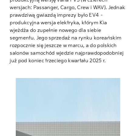
produkcyjną wersję vana PV5 (w czterech
wersjach: Passanger, Cargo, Crew i WAV). Jednak
prawdziwą gwiazdą imprezy było EV4 –
produkcyjna wersja elektryka, którym Kia
wjeżdża do zupełnie nowego dla siebie
segmentu. Jego sprzedaż na rynku koreańskim
rozpocznie się jeszcze w marcu, a do polskich
salonów samochód wjedzie najprawdopodobniej
już pod koniec trzeciego kwartału 2025 r.