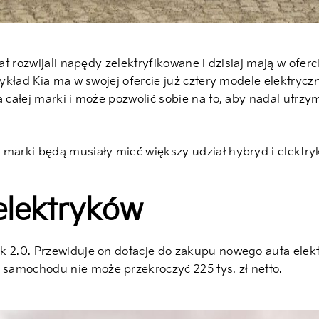
 lat rozwijali napędy zelektryfikowane i dzisiaj mają w of
zykład Kia ma w swojej ofercie już cztery modele elektrycz
a całej marki i może pozwolić sobie na to, aby nadal utrz
 marki będą musiały mieć większy udział hybryd i elektry
elektryków
k 2.0. Przewiduje on dotacje do zakupu nowego auta elek
samochodu nie może przekroczyć 225 tys. zł netto.