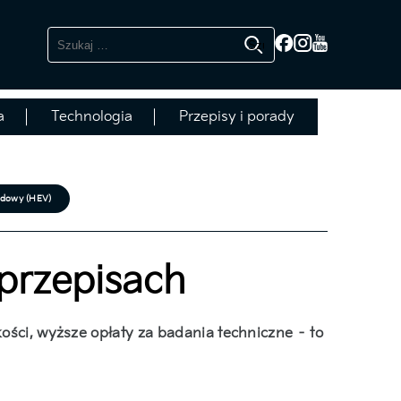
Szukaj:
a
Technologia
Przepisy i porady
dowy (HEV)
przepisach
kości, wyższe opłaty za badania techniczne – to