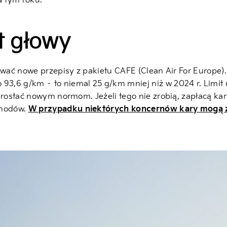
w tym roku.
t głowy
zywać nowe przepisy z pakietu CAFE (Clean Air For Europe
,6 g/km – to niemal 25 g/km mniej niż w 2024 r. Limit n
sprostać nowym normom. Jeżeli tego nie zrobią, zapłacą ka
chodów.
W przypadku niektórych koncernów kary mogą za