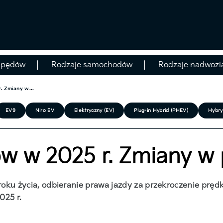
apędów
Rodzaje samochodów
Rodzaje nadwozi
. Zmiany w...
EV9
Niro EV
Elektryczny (EV)
Plug-in Hybrid (PHEV)
Hybry
w w 2025 r. Zmiany w 
 roku życia, odbieranie prawa jazdy za przekroczenie pręd
025 r.