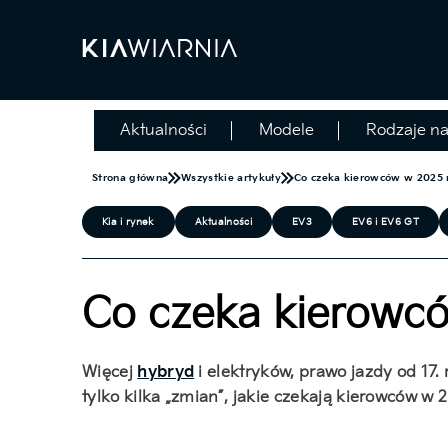
Aktualności
Modele
Rodzaje n
Strona główna
Wszystkie artykuły
Co czeka kierowców w 2025 r
Kia i rynek
Aktualności
EV3
EV6 i EV6 GT
Co czeka kierowcó
Więcej
hybryd
i elektryków, prawo jazdy od 17.
tylko kilka „zmian”, jakie czekają kierowców w 2