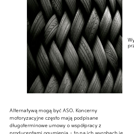
Wy
pr
Alternatywą mogą być ASO. Koncerny
motoryzacyjne często mają podpisane
długoterminowe umowy o współpracy z
producentami ogumienia – to na ich wyrobach je