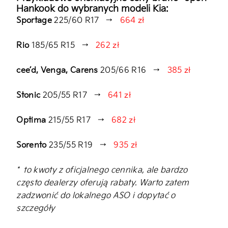
Hankook do wybranych modeli Kia:
Sportage
225/60 R17 →
664 zł
Rio
185/65 R15 →
262 zł
cee’d, Venga, Carens
205/66 R16 →
385 zł
Stonic
205/55 R17 →
641 zł
Optima
215/55 R17 →
682 zł
Sorento
235/55 R19 →
935 zł
* to kwoty z oficjalnego cennika, ale bardzo
często dealerzy oferują rabaty. Warto zatem
zadzwonić do lokalnego ASO i dopytać o
szczegóły