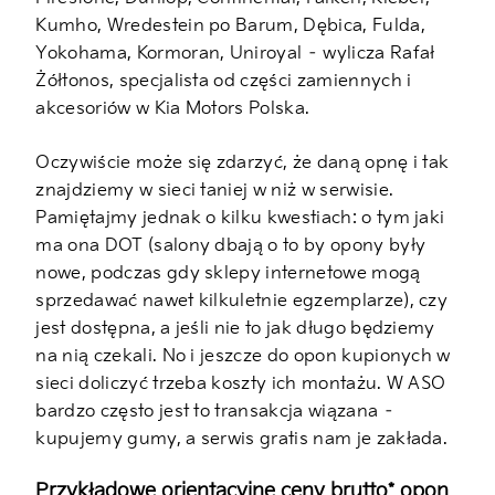
Kumho, Wredestein po Barum, Dębica, Fulda,
Yokohama, Kormoran, Uniroyal – wylicza Rafał
Żółtonos, specjalista od części zamiennych i
akcesoriów w Kia Motors Polska.
Oczywiście może się zdarzyć, że daną opnę i tak
znajdziemy w sieci taniej w niż w serwisie.
Pamiętajmy jednak o kilku kwestiach: o tym jaki
ma ona DOT (salony dbają o to by opony były
nowe, podczas gdy sklepy internetowe mogą
sprzedawać nawet kilkuletnie egzemplarze), czy
jest dostępna, a jeśli nie to jak długo będziemy
na nią czekali. No i jeszcze do opon kupionych w
sieci doliczyć trzeba koszty ich montażu. W ASO
bardzo często jest to transakcja wiązana –
kupujemy gumy, a serwis gratis nam je zakłada.
Przykładowe orientacyjne ceny brutto* opon