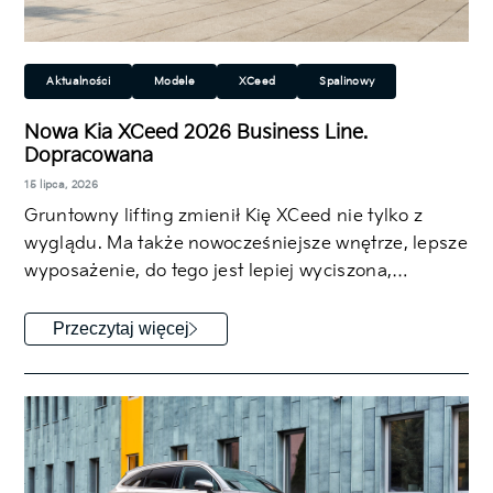
Aktualności
Modele
XCeed
Spalinowy
Miejski
Rodzinny
SUV/Crossover
Nowa Kia XCeed 2026 Business Line.
Dopracowana
15 lipca, 2026
Gruntowny lifting zmienił Kię XCeed nie tylko z
wyglądu. Ma także nowocześniejsze wnętrze, lepsze
wyposażenie, do tego jest lepiej wyciszona,…
Przeczytaj więcej