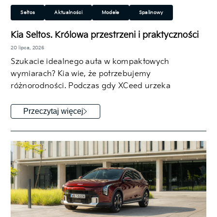
Seltos
Aktualności
Modele
Spalinowy
Rodzinny
SUV/Crossover
Kia Seltos. Królowa przestrzeni i praktyczności
20 lipca, 2026
Szukacie idealnego auta w kompaktowych
wymiarach? Kia wie, że potrzebujemy
różnorodności. Podczas gdy XCeed urzeka
dynamiczną linią nadwozia i sportowym…
Przeczytaj więcej