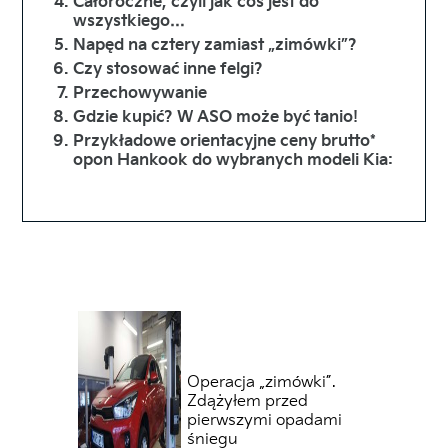
Całoroczne, czyli jak coś jest do
wszystkiego…
Napęd na cztery zamiast „zimówki”?
Czy stosować inne felgi?
Przechowywanie
Gdzie kupić? W ASO może być tanio!
Przykładowe orientacyjne ceny brutto*
opon Hankook do wybranych modeli Kia:
Operacja „zimówki”.
Zdążyłem przed
pierwszymi opadami
śniegu