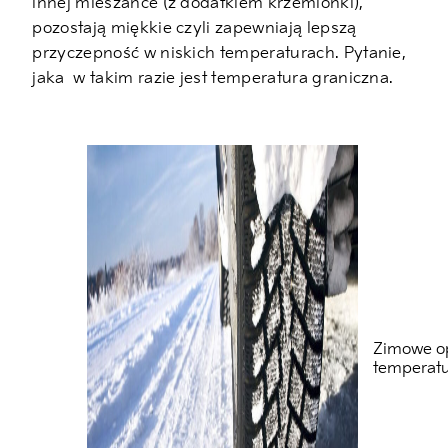
innej mieszance (z dodatkiem krzemionki),
pozostają miękkie czyli zapewniają lepszą
przyczepność w niskich temperaturach. Pytanie,
jaka w takim razie jest temperatura graniczna.
Zimowe op
temperatu