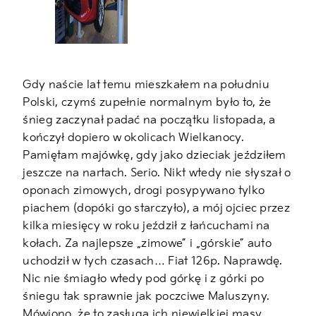
Gdy naście lat temu mieszkałem na południu
Polski, czymś zupełnie normalnym było to, że
śnieg zaczynał padać na początku listopada, a
kończył dopiero w okolicach Wielkanocy.
Pamiętam majówkę, gdy jako dzieciak jeździłem
jeszcze na nartach. Serio. Nikt wtedy nie słyszał o
oponach zimowych, drogi posypywano tylko
piachem (dopóki go starczyło), a mój ojciec przez
kilka miesięcy w roku jeździł z łańcuchami na
kołach. Za najlepsze „zimowe” i „górskie” auto
uchodził w tych czasach… Fiat 126p. Naprawdę.
Nic nie śmiagło wtedy pod górkę i z górki po
śniegu tak sprawnie jak poczciwe Maluszyny.
Mówiono, że to zasługa ich niewielkiej masy,