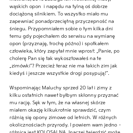
wąskich opon i napędu na tylną oś dobrze
dociążoną silnikiem. To wszystko miało mu
zapewniać ponadprzeciętną przyczepność na
śniegu. Przypomniałem sobie o tym kilka dni
temu gdy pojechałem do serwisu na wymianę
opon (przyznaję, trochę późno) i spotkałem
człowieka, który zapytał mnie wprost: „Panie, po
cholerę Pan się tak wykosztowałeś na te
„zimówki”? Przecież teraz nie ma takich zim jak
kiedyś i jeszcze wszystkie drogi posypują!”.
Wspominając Maluchy sprzed 20 lat i zimy z
kilku ostatnich nawet byłbym skłonny przyznać
mu rację. Sęk w tym, że na własnej skórze
miałem okazję kilkukrotnie sprawdzić, czym
różnią się opony zimowe od letnich. W różnych
okolicznościach przyrody. I powiem wam jedno –
różnica jest KOLOSALNA. Inaczej twierdzić może