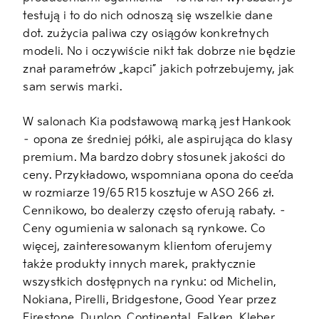
testują i to do nich odnoszą się wszelkie dane
dot. zużycia paliwa czy osiągów konkretnych
modeli. No i oczywiście nikt tak dobrze nie będzie
znał parametrów „kapci” jakich potrzebujemy, jak
sam serwis marki.
W salonach Kia podstawową marką jest Hankook
– opona ze średniej półki, ale aspirująca do klasy
premium. Ma bardzo dobry stosunek jakości do
ceny. Przykładowo, wspomniana opona do cee’da
w rozmiarze 19/65 R15 kosztuje w ASO 266 zł.
Cennikowo, bo dealerzy często oferują rabaty. –
Ceny ogumienia w salonach są rynkowe. Co
więcej, zainteresowanym klientom oferujemy
także produkty innych marek, praktycznie
wszystkich dostępnych na rynku: od Michelin,
Nokiana, Pirelli, Bridgestone, Good Year przez
Firestone, Dunlop, Continental, Falken, Kleber,