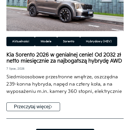
Aktualności
Modele
Sorento
Hybrydowy (HEV)
SUV/Crossover
Kia Sorento 2026 w genialnej cenie! Od 2032 zł
netto miesięcznie za najbogatszą hybrydę AWD
7 lipca, 2026
Siedmioosobowe przestronne wnętrze, oszczędna
239-konna hybryda, napęd na cztery koła, a na
wyposażeniu m.in. kamery 360 stopni, elektrycznie
regulowane fotele…
Przeczytaj więcej