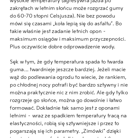
wysokie temperatury (agresywna jazda po
zakrętach w letnim słońcu może rozgrzać gumy
do 60-70 stopni Celsjusza). Nie bez powodu
mówi się czasami „koła lepią się do asfaltu”. Bo
takie właśnie jest zadanie letnich opon –
maksimum osiągów i maksimum przyczepności.
Plus oczywiście dobre odprowadzenie wody.
Sęk w tym, że gdy temperatura spada to twarda
guma… twardnieje jeszcze bardziej. Jeżeli macie
wąż do podlewania ogrodu to wiecie, że rankiem,
po chłodnej nocy potrafi być bardzo sztywny i nie
można praktycznie nic z nim zrobić. Ale gdy tylko
rozgrzeje go słońce, można go dowolnie i łatwo
formować. Dokładnie tak samo jest z oponami
letnimi – wraz ze spadkiem temperatury tracą na
elastyczności, robią się sztywniejsze i przez to
pogarszają się ich parametry. „Zimówki” dzięki