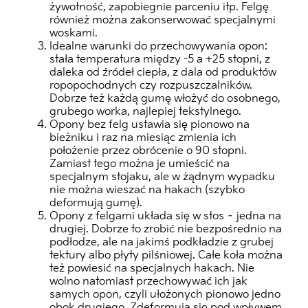
żywotność, zapobiegnie parceniu itp. Felgę
również można zakonserwować specjalnymi
woskami.
Idealne warunki do przechowywania opon:
stała temperatura między -5 a +25 stopni, z
daleka od źródeł ciepła, z dala od produktów
ropopochodnych czy rozpuszczalników.
Dobrze też każdą gumę włożyć do osobnego,
grubego worka, najlepiej tekstylnego.
Opony bez felg ustawia się pionowo na
bieżniku i raz na miesiąc zmienia ich
położenie przez obrócenie o 90 stopni.
Zamiast tego można je umieścić na
specjalnym stojaku, ale w żądnym wypadku
nie można wieszać na hakach (szybko
deformują gumę).
Opony z felgami układa się w stos – jedna na
drugiej. Dobrze to zrobić nie bezpośrednio na
podłodze, ale na jakimś podkładzie z grubej
tektury albo płyty pilśniowej. Całe koła można
też powiesić na specjalnych hakach. Nie
wolno natomiast przechowywać ich jak
samych opon, czyli ułożonych pionowo jedno
obok drugiego. Zdeformują się pod wpływem